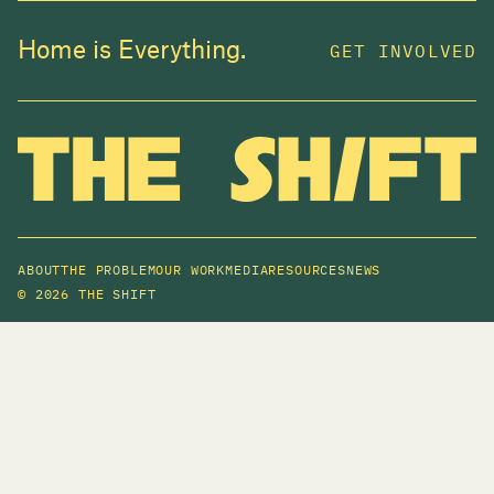
Home is Everything.
GET INVOLVED
ABOUT
THE PROBLEM
OUR WORK
MEDIA
RESOURCES
NEWS
©
2026 THE SHIFT
JOIN US
In 2025, investors made billions from housing
while over 230,000 Canadians experienced
homelessness. It isn't working.
Be a part of what
we're building
. The bigger our movement, the more
change we can make.