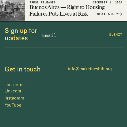
PRESS RELEASES
DECEMBER 1, 2020
adequate housing a reality.
Buenos Aires — Right to Housing
Failures Puts Lives at Risk
NEXT STORY
Sign up for
SUBMIT
updates
Get in touch
info@maketheshift.org
FOLLOW US
Linkedin
Instagram
YouTube