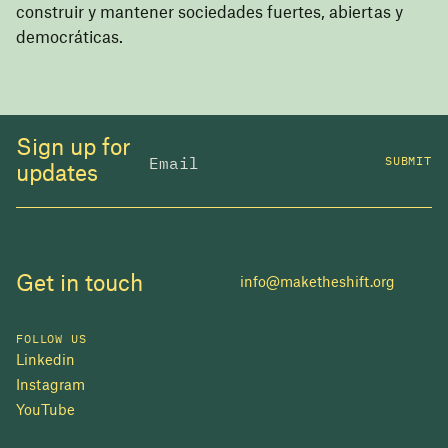
construir y mantener sociedades fuertes, abiertas y
democráticas.
Sign up for
SUBMIT
updates
Get in touch
info@maketheshift.org
FOLLOW US
Linkedin
Instagram
YouTube